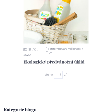
Informování veřejnosti /
31
10
Tipy
2020
Ekologický předvánoční úklid
strana
z 1
Kategorie blogu