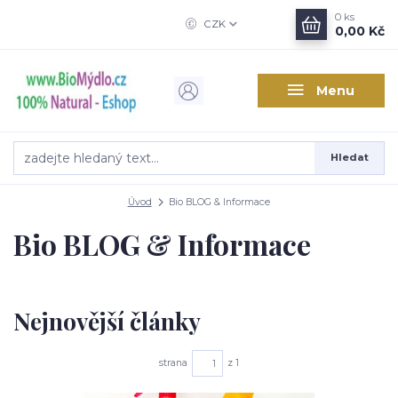
0
ks
CZK
0,00 Kč
Menu
Hledat
Úvod
Bio BLOG & Informace
Bio BLOG & Informace
Nejnovější články
strana
z 1