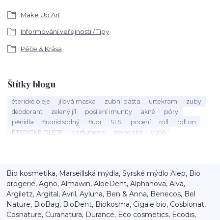
Make Up Art
Informování veřejnosti / Tipy
Péče & Krása
Štítky blogu
éterické oleje
jílová maska
zubní pasta
urtekram
zuby
deodorant
zelený jíl
posílení imunity
akné
póry
pěnidla
fluorid sodný
fluor
SLS
pocení
roll
roll on
ÉTERICKÉ OLEJE
parfumerie
esenciální
vůně
éterický olej
Mandarinka
holení
speick men
vousy
štětka na holení
mýdlo na holení
holící mýdlo
Argital
bio kosmetika
40 let
Máta peprná
září
nobilis
Bio kosmetika, Marseillská mýdla, Syrské mýdlo Alep, Bio
kalendář
tenzidy
ústa
sorbitol
aktivní látky
xylitol
drogerie, Agno, Almawin, AloeDent, Alphanova, Alva,
péče o vlasy
detox
vlasový detox
balzám na rty
rty
Argiletz, Argital, Avril, Ayluna, Ben & Anna, Benecos, Bel
popraskané rty
výživa
speick
Nature, BioBag, BioDent, Biokosma, Cigale bio, Cosbionat,
Cosnature, Curanatura, Durance, Eco cosmetics, Ecodis,