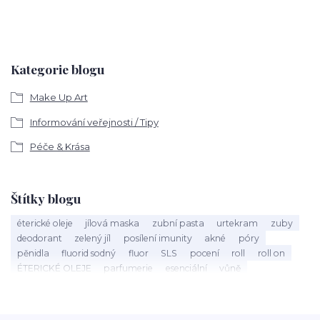
Kategorie blogu
Make Up Art
Informování veřejnosti / Tipy
Péče & Krása
Štítky blogu
éterické oleje
jílová maska
zubní pasta
urtekram
zuby
deodorant
zelený jíl
posílení imunity
akné
póry
pěnidla
fluorid sodný
fluor
SLS
pocení
roll
roll on
ÉTERICKÉ OLEJE
parfumerie
esenciální
vůně
éterický olej
Mandarinka
holení
speick men
vousy
štětka na holení
mýdlo na holení
holící mýdlo
Argital
bio kosmetika
40 let
Máta peprná
září
nobilis