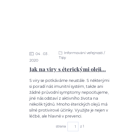
Informování veřejnosti /
04
03
Tipy
2020
Jak na viry s éterickými oleji...
S viry se potkáváme neustále. S některými
si poradí náš imunitní systém, takže ani
žádné průvodní symptomy nepociťujeme,
jiné nás odstaví z aktivního života na
několik týdnů. Mnoho éterických olejů má
silné protivirové účinky. Využijte je nejen v
léčbě, ale hlavně v prevenci.
strana
z 1