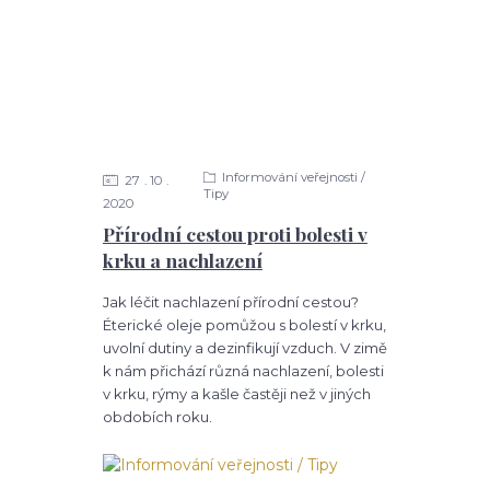
Informování veřejnosti /
27
10
Tipy
2020
Přírodní cestou proti bolesti v
krku a nachlazení
Jak léčit nachlazení přírodní cestou?
Éterické oleje pomůžou s bolestí v krku,
uvolní dutiny a dezinfikují vzduch. V zimě
k nám přichází různá nachlazení, bolesti
v krku, rýmy a kašle častěji než v jiných
obdobích roku.