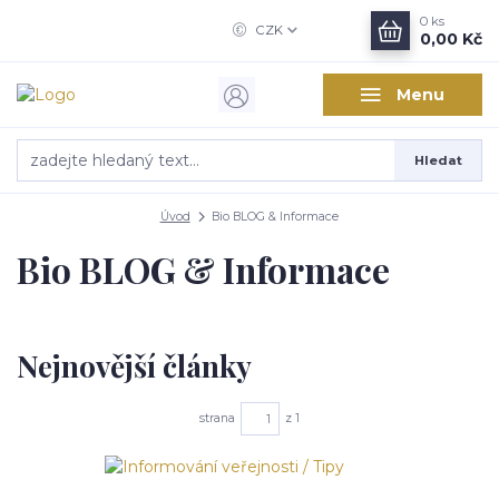
0
ks
CZK
0,00 Kč
Menu
Hledat
Úvod
Bio BLOG & Informace
Bio BLOG & Informace
Nejnovější články
strana
z 1